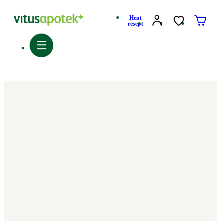
Hent
resept