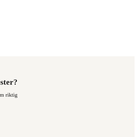
ester?
m riktig