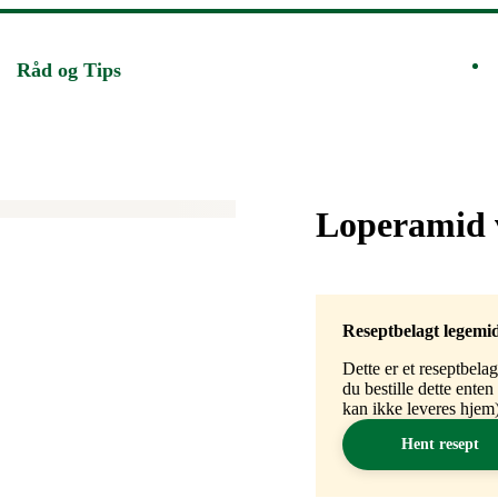
Råd og Tips
Merke
:
Loperamid v
Reseptbelagt legemi
Dette er et reseptbela
du bestille dette ente
kan ikke leveres hjem)
Hent resept