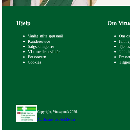
Bunntekst
Hjelp
Om Vitu
Vanlig stilte spørsmål
Om os
Kundeservice
Finn a
Salgsbetingelser
Tjenes
VI+ medlemsvilkår
Jobb h
Personvern
Press
Cookies
Tilgje
Copyright, Vitusapotek 2026.
Administrer cookies
Merker