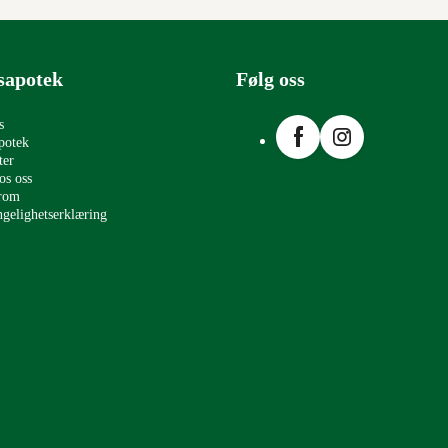
sapotek
Følg oss
Facebook
Instagram
s
potek
ter
os oss
erom
ngelighetserklæring