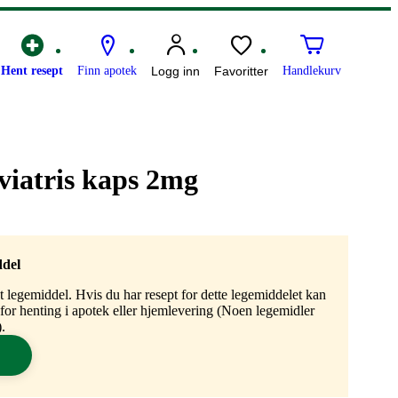
Hent resept
Finn apotek
Logg inn
Favoritter
Handlekurv
iatris kaps 2mg
ddel
gt legemiddel. Hvis du har resept for dette legemiddelet kan
n for henting i apotek eller hjemlevering (Noen legemidler
.