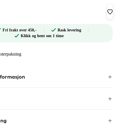
Fri frakt over 450,-
Rask levering
Klikk og hent om 1 time
isterpakning
nformasjon
ing