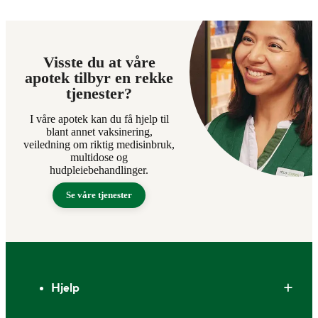
Visste du at våre
apotek tilbyr en rekke
tjenester?
I våre apotek kan du få hjelp til
blant annet vaksinering,
veiledning om riktig medisinbruk,
multidose og
hudpleiebehandlinger.
Se våre tjenester
Bunntekst
Hjelp