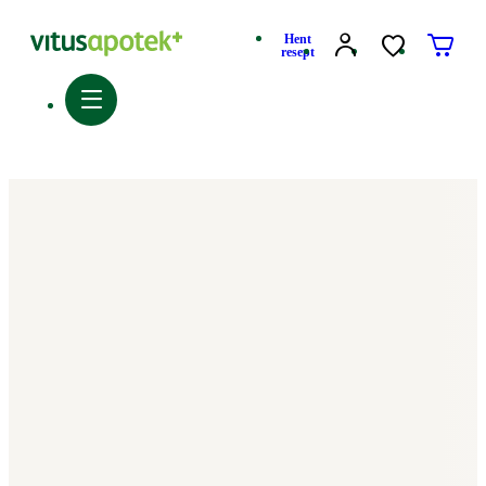
Hent
resept