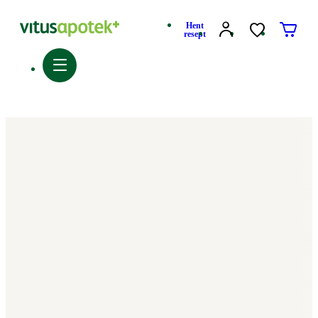
Hent
resept