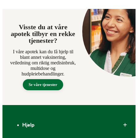
Visste du at våre
apotek tilbyr en rekke
tjenester?
I våre apotek kan du få hjelp til
blant annet vaksinering,
veiledning om riktig medisinbruk,
multidose og
hudpleiebehandlinger.
Se våre tjenester
Bunntekst
Hjelp