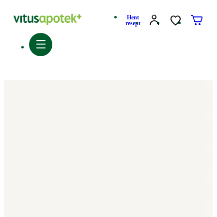
Hent
resept