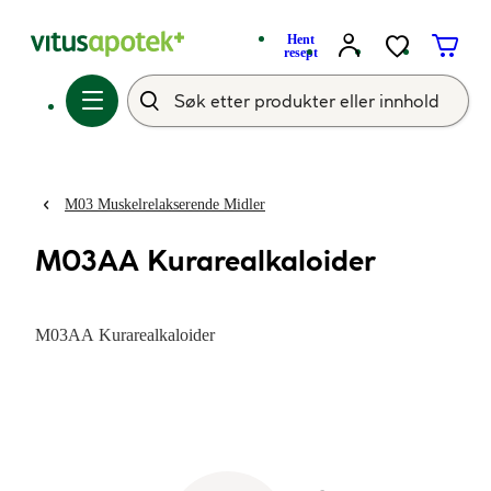
Hent
resept
M03 Muskelrelakserende Midler
M03AA Kurarealkaloider
M03AA Kurarealkaloider