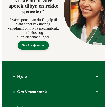
Visste du at våre
apotek tilbyr en rekke
tjenester?
I våre apotek kan du få hjelp til
blant annet vaksinering,
veiledning om riktig medisinbruk,
multidose og
hudpleiebehandlinger.
Se våre tjenester
Bunntekst
Hjelp
Om Vitusapotek