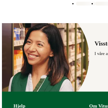
Visst
I våre 
Bunntekst
Hjelp
Om Vitu