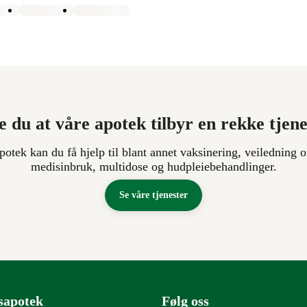
e du at våre apotek tilbyr en rekke tjen
apotek kan du få hjelp til blant annet vaksinering, veiledning o
medisinbruk, multidose og hudpleiebehandlinger.
Se våre tjenester
sapotek
Følg oss