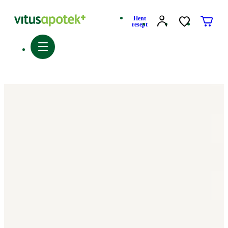
Hent
resept