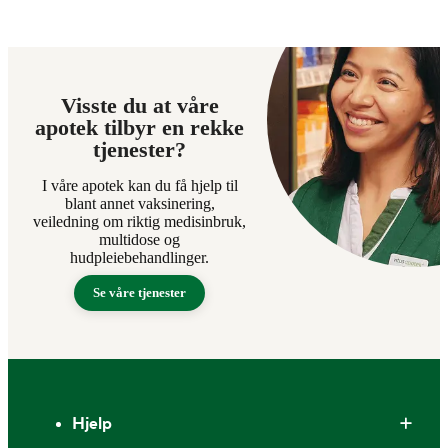
Visste du at våre
apotek tilbyr en rekke
tjenester?
I våre apotek kan du få hjelp til
blant annet vaksinering,
veiledning om riktig medisinbruk,
multidose og
hudpleiebehandlinger.
Se våre tjenester
Bunntekst
Hjelp