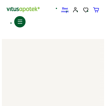
Hent
resept