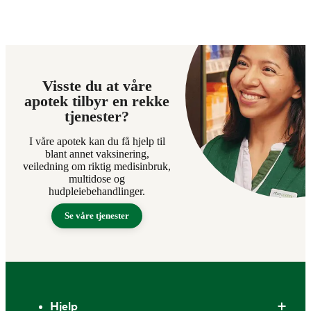
Visste du at våre
apotek tilbyr en rekke
tjenester?
I våre apotek kan du få hjelp til
blant annet vaksinering,
veiledning om riktig medisinbruk,
multidose og
hudpleiebehandlinger.
Se våre tjenester
Bunntekst
Hjelp