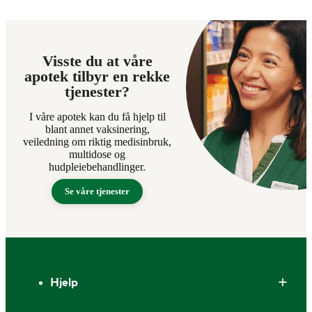
Visste du at våre
apotek tilbyr en rekke
tjenester?
I våre apotek kan du få hjelp til
blant annet vaksinering,
veiledning om riktig medisinbruk,
multidose og
hudpleiebehandlinger.
Se våre tjenester
Bunntekst
Hjelp