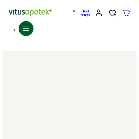
Hent
resept