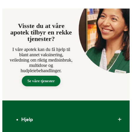
Visste du at våre
apotek tilbyr en rekke
tjenester?
I våre apotek kan du få hjelp til
blant annet vaksinering,
veiledning om riktig medisinbruk,
multidose og
hudpleiebehandlinger.
Se våre tjenester
Bunntekst
Hjelp