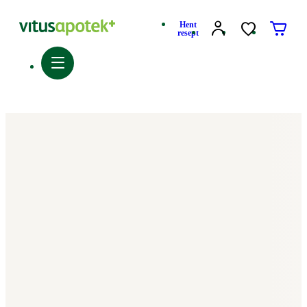
Hent
resept