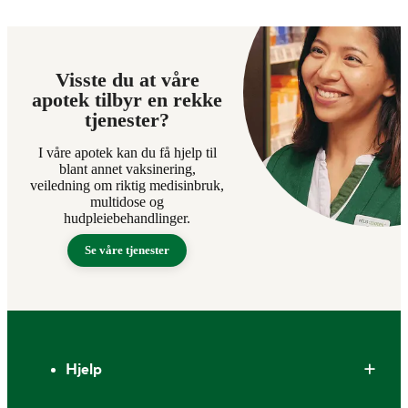
Visste du at våre
apotek tilbyr en rekke
tjenester?
I våre apotek kan du få hjelp til
blant annet vaksinering,
veiledning om riktig medisinbruk,
multidose og
hudpleiebehandlinger.
Se våre tjenester
Bunntekst
Hjelp