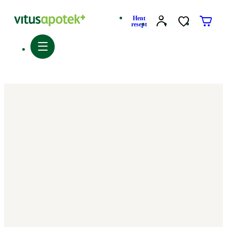
Hent
resept