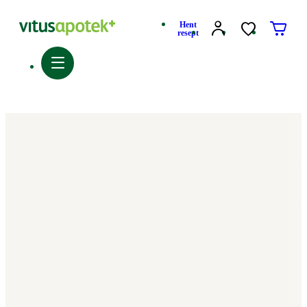
Hent
resept