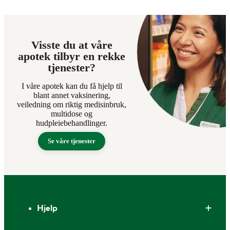
Visste du at våre
apotek tilbyr en rekke
tjenester?
I våre apotek kan du få hjelp til
blant annet vaksinering,
veiledning om riktig medisinbruk,
multidose og
hudpleiebehandlinger.
Se våre tjenester
Bunntekst
Hjelp