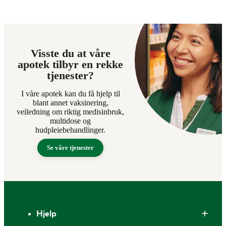
Visste du at våre
apotek tilbyr en rekke
tjenester?
I våre apotek kan du få hjelp til
blant annet vaksinering,
veiledning om riktig medisinbruk,
multidose og
hudpleiebehandlinger.
Se våre tjenester
Bunntekst
Hjelp