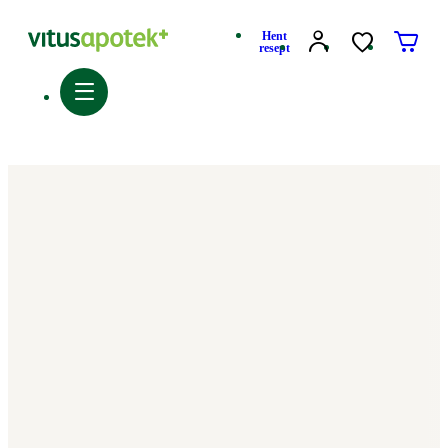
Hent
resept