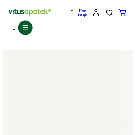
Hent
resept