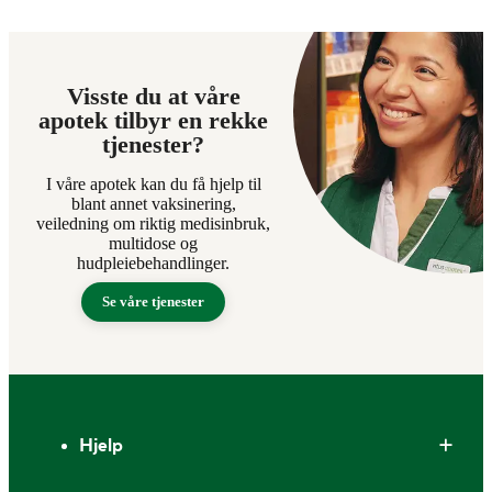
Visste du at våre
apotek tilbyr en rekke
tjenester?
I våre apotek kan du få hjelp til
blant annet vaksinering,
veiledning om riktig medisinbruk,
multidose og
hudpleiebehandlinger.
Se våre tjenester
Bunntekst
Hjelp