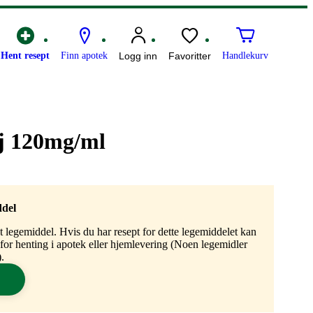
Hent resept
Finn apotek
Logg inn
Favoritter
Handlekurv
nj 120mg/ml
ddel
gt legemiddel. Hvis du har resept for dette legemiddelet kan
n for henting i apotek eller hjemlevering (Noen legemidler
.