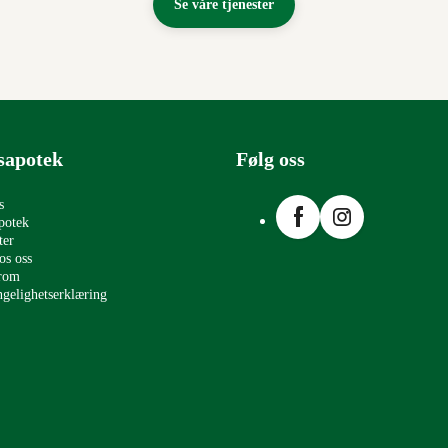
Se våre tjenester
sapotek
Følg oss
Facebook
Instagram
s
potek
ter
os oss
erom
ngelighetserklæring