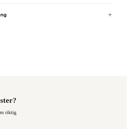
ing
ester?
m riktig