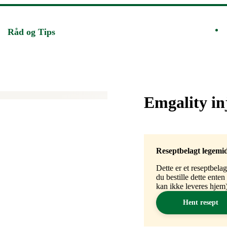
Råd og Tips
Merke
:
Emgality i
Reseptbelagt legemi
Dette er et reseptbela
du bestille dette ente
kan ikke leveres hjem)
Hent resept