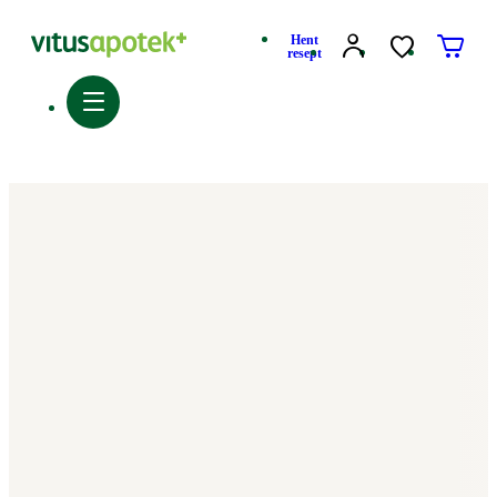
Hent
resept