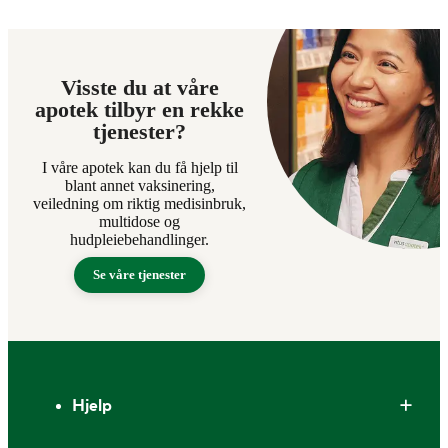
Visste du at våre
apotek tilbyr en rekke
tjenester?
I våre apotek kan du få hjelp til
blant annet vaksinering,
veiledning om riktig medisinbruk,
multidose og
hudpleiebehandlinger.
Se våre tjenester
Bunntekst
Hjelp