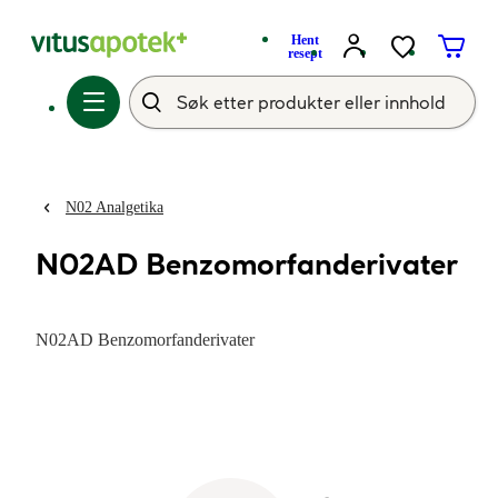
Hent
resept
N02 Analgetika
N02AD Benzomorfanderivater
N02AD Benzomorfanderivater