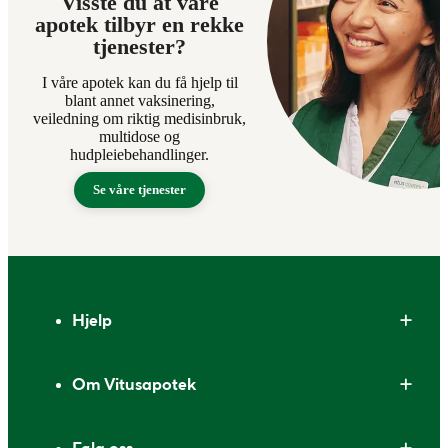
Visste du at våre
apotek tilbyr en rekke
tjenester?
I våre apotek kan du få hjelp til
blant annet vaksinering,
veiledning om riktig medisinbruk,
multidose og
hudpleiebehandlinger.
Se våre tjenester
Bunntekst
Hjelp
Om Vitusapotek