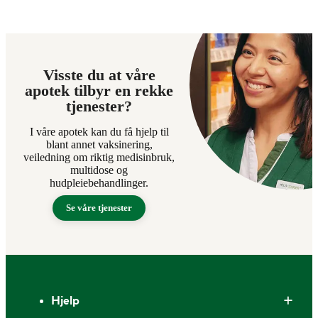
Visste du at våre
apotek tilbyr en rekke
tjenester?
I våre apotek kan du få hjelp til
blant annet vaksinering,
veiledning om riktig medisinbruk,
multidose og
hudpleiebehandlinger.
Se våre tjenester
Bunntekst
Hjelp