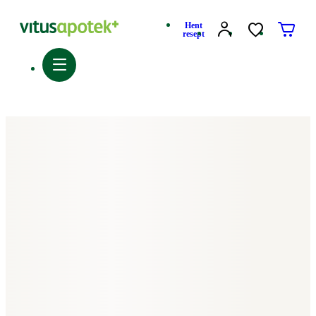
Hent
resept