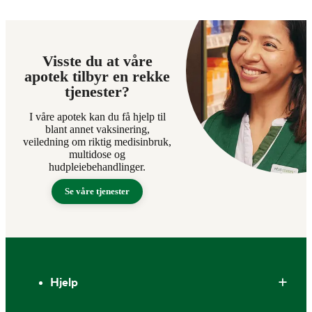
Visste du at våre
apotek tilbyr en rekke
tjenester?
I våre apotek kan du få hjelp til
blant annet vaksinering,
veiledning om riktig medisinbruk,
multidose og
hudpleiebehandlinger.
Se våre tjenester
Bunntekst
Hjelp