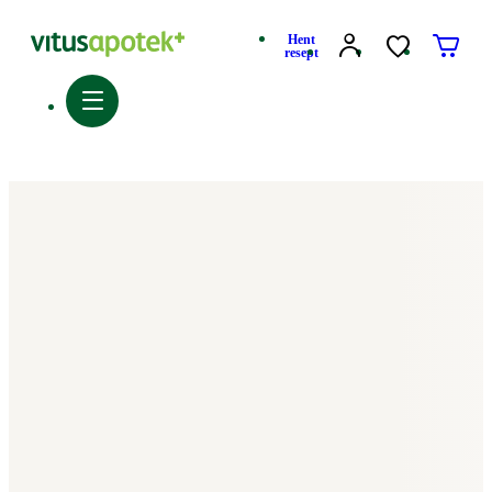
Hent
resept