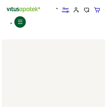
Hent
resept