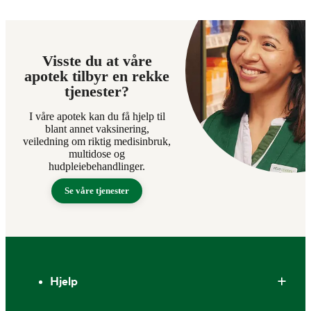
Visste du at våre
apotek tilbyr en rekke
tjenester?
I våre apotek kan du få hjelp til
blant annet vaksinering,
veiledning om riktig medisinbruk,
multidose og
hudpleiebehandlinger.
Se våre tjenester
Bunntekst
Hjelp