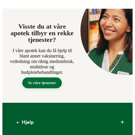
Visste du at våre
apotek tilbyr en rekke
tjenester?
I våre apotek kan du få hjelp til
blant annet vaksinering,
veiledning om riktig medisinbruk,
multidose og
hudpleiebehandlinger.
Se våre tjenester
Bunntekst
Hjelp