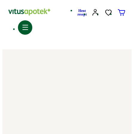
Hent
resept