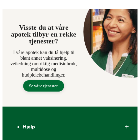
Visste du at våre
apotek tilbyr en rekke
tjenester?
I våre apotek kan du få hjelp til
blant annet vaksinering,
veiledning om riktig medisinbruk,
multidose og
hudpleiebehandlinger.
Se våre tjenester
Bunntekst
Hjelp