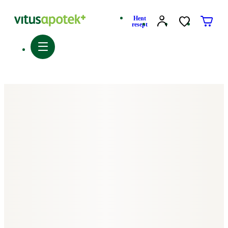
Hent
resept