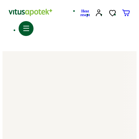
Hent
resept