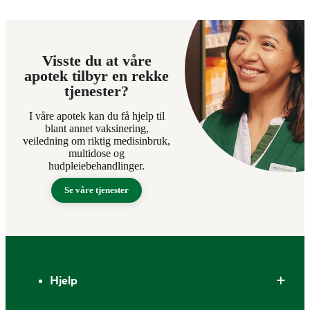
Visste du at våre
apotek tilbyr en rekke
tjenester?
I våre apotek kan du få hjelp til
blant annet vaksinering,
veiledning om riktig medisinbruk,
multidose og
hudpleiebehandlinger.
Se våre tjenester
Bunntekst
Hjelp