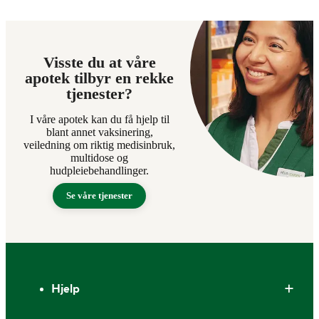
Visste du at våre
apotek tilbyr en rekke
tjenester?
I våre apotek kan du få hjelp til
blant annet vaksinering,
veiledning om riktig medisinbruk,
multidose og
hudpleiebehandlinger.
Se våre tjenester
Bunntekst
Hjelp