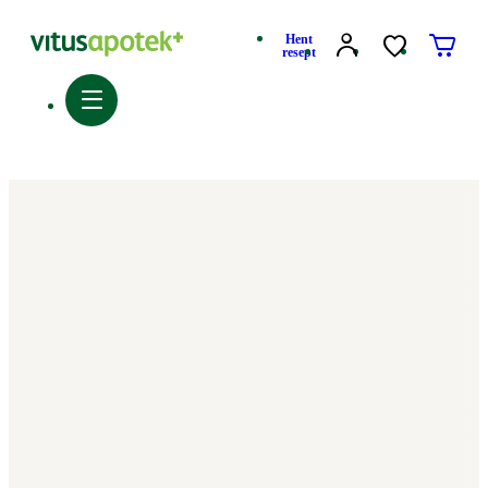
Hent
resept