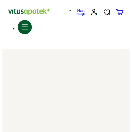
Hent
resept