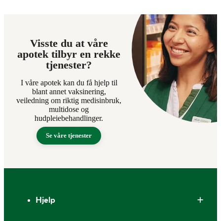
Visste du at våre
apotek tilbyr en rekke
tjenester?
I våre apotek kan du få hjelp til
blant annet vaksinering,
veiledning om riktig medisinbruk,
multidose og
hudpleiebehandlinger.
Se våre tjenester
Bunntekst
Hjelp