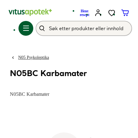
Hent
resept
N05 Psykoleptika
N05BC Karbamater
N05BC Karbamater