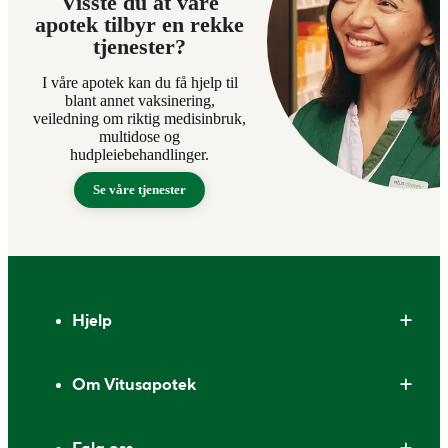
Visste du at våre
apotek tilbyr en rekke
tjenester?
I våre apotek kan du få hjelp til
blant annet vaksinering,
veiledning om riktig medisinbruk,
multidose og
hudpleiebehandlinger.
Se våre tjenester
Bunntekst
Hjelp
Om Vitusapotek