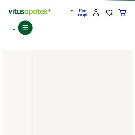
Hent
resept