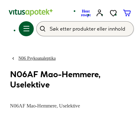
Hent
resept
N06 Psykoanaleptika
N06AF Mao-Hemmere,
Uselektive
N06AF Mao-Hemmere, Uselektive