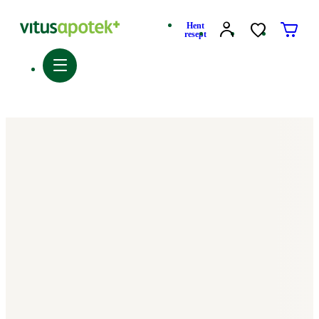
Hent
resept