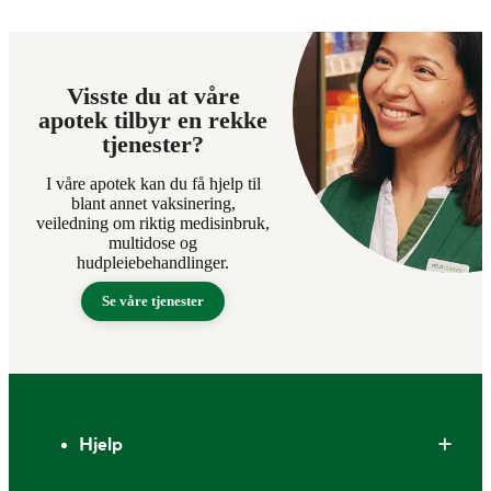
Visste du at våre
apotek tilbyr en rekke
tjenester?
I våre apotek kan du få hjelp til
blant annet vaksinering,
veiledning om riktig medisinbruk,
multidose og
hudpleiebehandlinger.
Se våre tjenester
Bunntekst
Hjelp