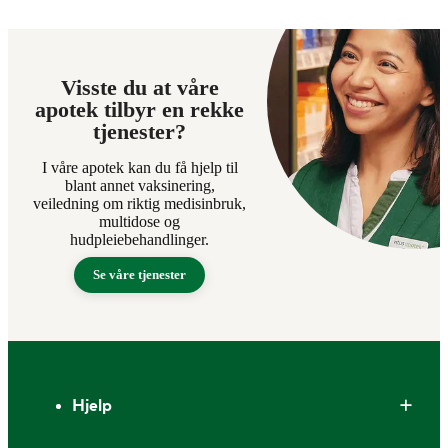
Visste du at våre
apotek tilbyr en rekke
tjenester?
I våre apotek kan du få hjelp til
blant annet vaksinering,
veiledning om riktig medisinbruk,
multidose og
hudpleiebehandlinger.
Se våre tjenester
Bunntekst
Hjelp