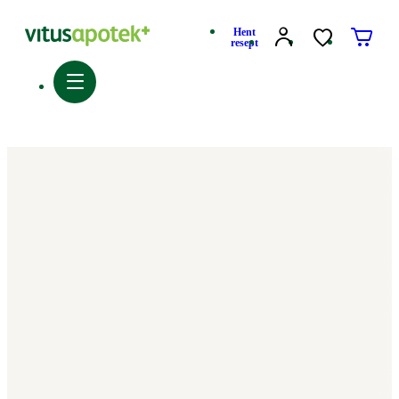
Hent
resept