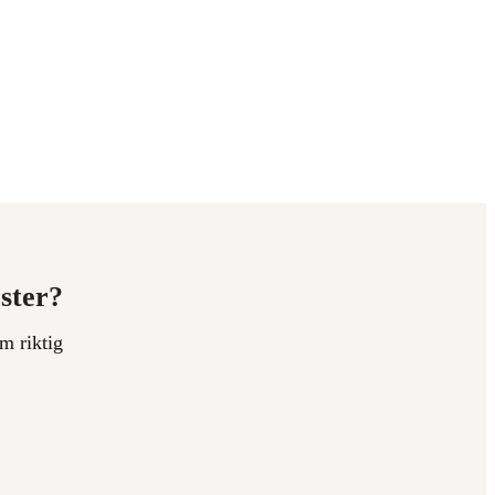
ester?
m riktig