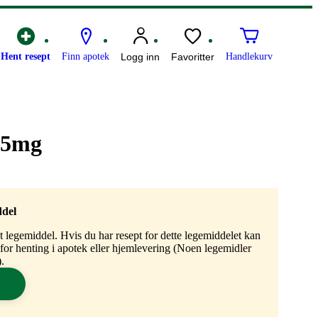
Hent resept
Finn apotek
Logg inn
Favoritter
Handlekurv
 5mg
ddel
gt legemiddel. Hvis du har resept for dette legemiddelet kan
n for henting i apotek eller hjemlevering (Noen legemidler
.