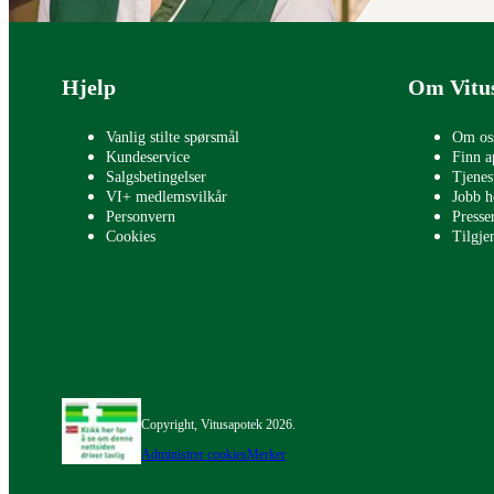
Bunntekst
Hjelp
Om Vitu
Vanlig stilte spørsmål
Om os
Kundeservice
Finn a
Salgsbetingelser
Tjenes
VI+ medlemsvilkår
Jobb h
Personvern
Press
Cookies
Tilgje
Copyright, Vitusapotek 2026.
Administrer cookies
Merker