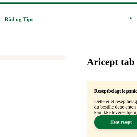
Råd og Tips
Merke
:
Aricept tab
Reseptbelagt legemi
Dette er et reseptbela
du bestille dette ente
kan ikke leveres hjem)
Hent resept