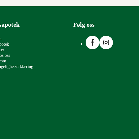
sapotek
Følg oss
Facebook
Instagram
s
potek
ter
os oss
erom
ngelighetserklæring