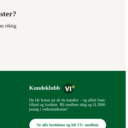
ester?
m riktig
Kundeklubb
Du får bonus på alt du handler – og alltid faste
tilbud og fordeler. Bli medlem idag og få 2000
poeng i velkomstbonus!
Se alle fordelene og bli VI+ medlem