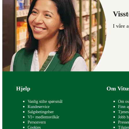
Visst
I våre 
Bunntekst
Hjelp
Om Vitu
Vanlig stilte spørsmål
Om os
Kundeservice
Finn a
Salgsbetingelser
Tjenes
VI+ medlemsvilkår
Jobb h
Personvern
Press
Cookies
Tilgje