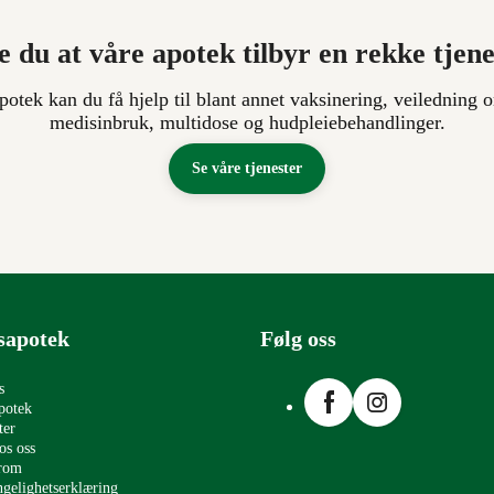
e du at våre apotek tilbyr en rekke tjen
apotek kan du få hjelp til blant annet vaksinering, veiledning o
medisinbruk, multidose og hudpleiebehandlinger.
Se våre tjenester
sapotek
Følg oss
Facebook
Instagram
s
potek
ter
os oss
erom
ngelighetserklæring