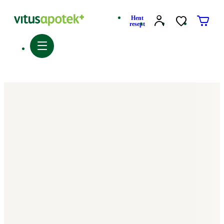
Hent
resept