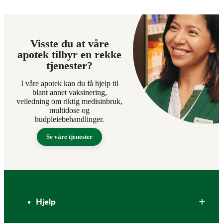
Visste du at våre
apotek tilbyr en rekke
tjenester?
I våre apotek kan du få hjelp til
blant annet vaksinering,
veiledning om riktig medisinbruk,
multidose og
hudpleiebehandlinger.
Se våre tjenester
Bunntekst
Hjelp