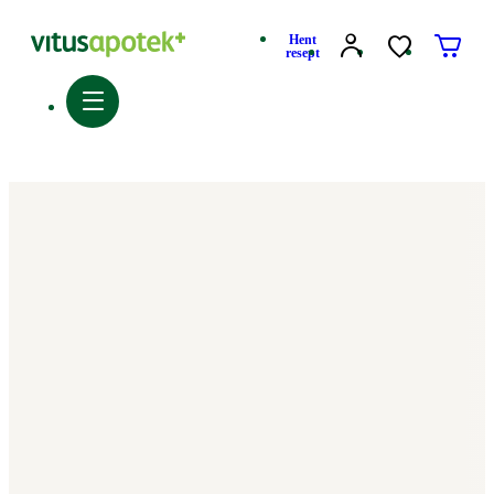
Hent
resept