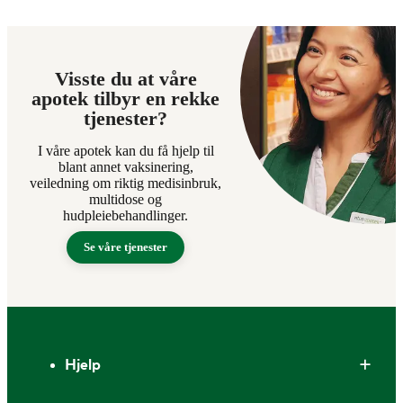
Visste du at våre
apotek tilbyr en rekke
tjenester?
I våre apotek kan du få hjelp til
blant annet vaksinering,
veiledning om riktig medisinbruk,
multidose og
hudpleiebehandlinger.
Se våre tjenester
Bunntekst
Hjelp