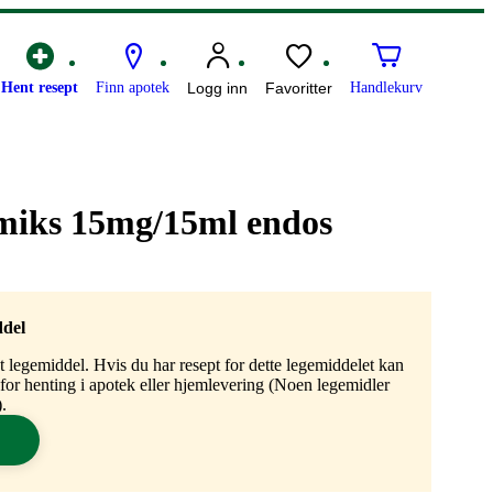
Hent resept
Finn apotek
Logg inn
Favoritter
Handlekurv
miks 15mg/15ml endos
ddel
gt legemiddel. Hvis du har resept for dette legemiddelet kan
n for henting i apotek eller hjemlevering (Noen legemidler
.