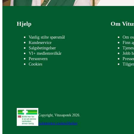
Bunntekst
Hjelp
Om Vitu
Vanlig stilte spørsmål
Om os
Kundeservice
Finn a
Salgsbetingelser
Tjenes
VI+ medlemsvilkår
Jobb h
Personvern
Press
Cookies
Tilgje
Copyright, Vitusapotek 2026.
Administrer cookies
Merker