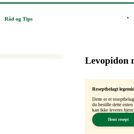
Råd og Tips
Merke
:
Levopidon 
Reseptbelagt legemi
Dette er et reseptbela
du bestille dette ente
kan ikke leveres hjem)
Hent resept