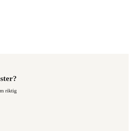
ester?
m riktig