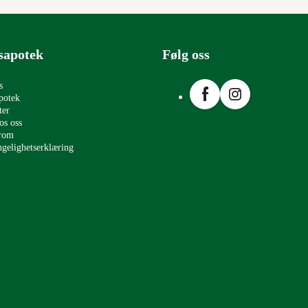
sapotek
Følg oss
Facebook
Instagram
s
potek
ter
os oss
erom
ngelighetserklæring