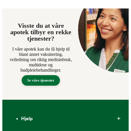
Visste du at våre
apotek tilbyr en rekke
tjenester?
I våre apotek kan du få hjelp til
blant annet vaksinering,
veiledning om riktig medisinbruk,
multidose og
hudpleiebehandlinger.
Se våre tjenester
Bunntekst
Hjelp