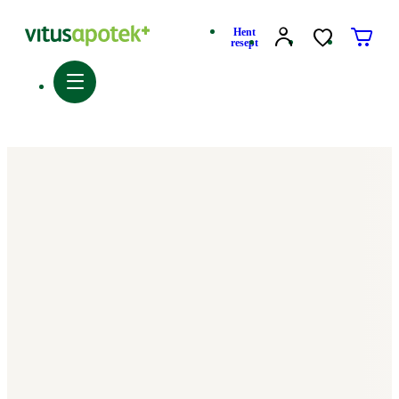
Hent
resept