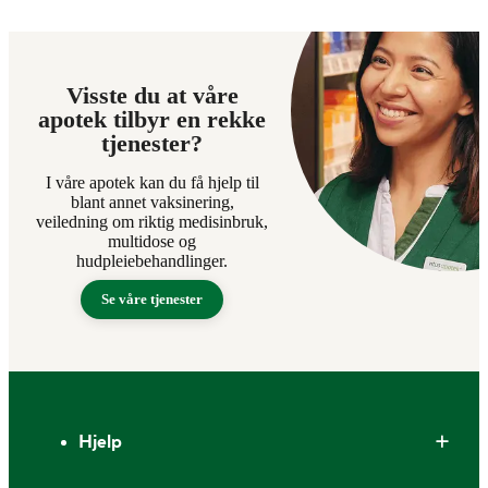
Visste du at våre
apotek tilbyr en rekke
tjenester?
I våre apotek kan du få hjelp til
blant annet vaksinering,
veiledning om riktig medisinbruk,
multidose og
hudpleiebehandlinger.
Se våre tjenester
Bunntekst
Hjelp