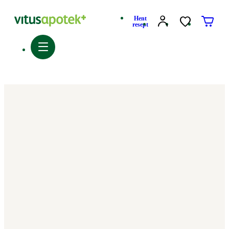
Hent
resept