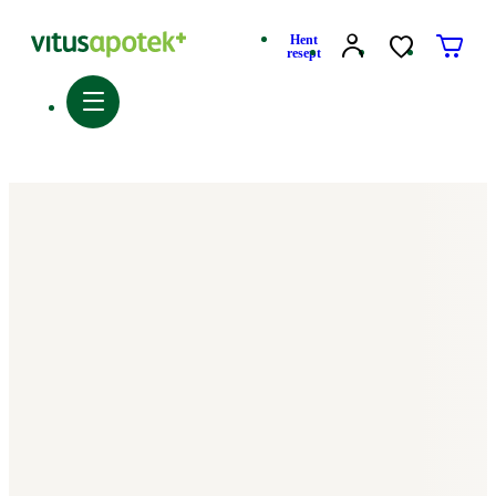
Hent
resept