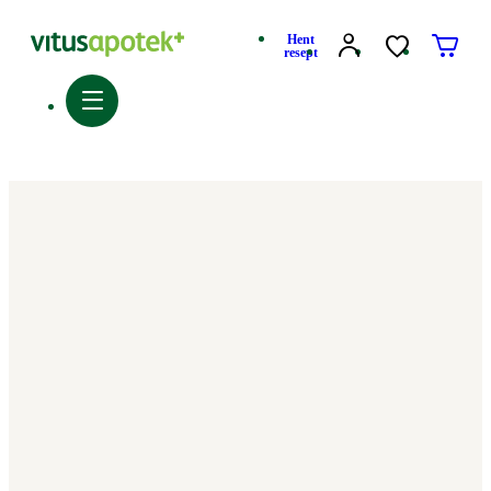
Hent
resept