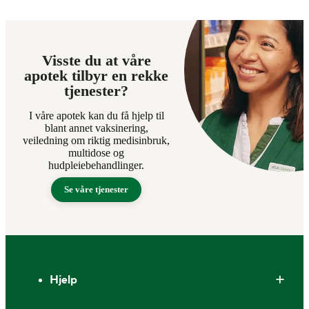
Visste du at våre
apotek tilbyr en rekke
tjenester?
I våre apotek kan du få hjelp til
blant annet vaksinering,
veiledning om riktig medisinbruk,
multidose og
hudpleiebehandlinger.
Se våre tjenester
Bunntekst
Hjelp