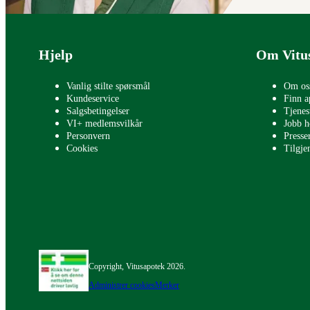
Bunntekst
Hjelp
Om Vitu
Vanlig stilte spørsmål
Om os
Kundeservice
Finn a
Salgsbetingelser
Tjenes
VI+ medlemsvilkår
Jobb h
Personvern
Press
Cookies
Tilgje
Copyright, Vitusapotek 2026.
Administrer cookies
Merker