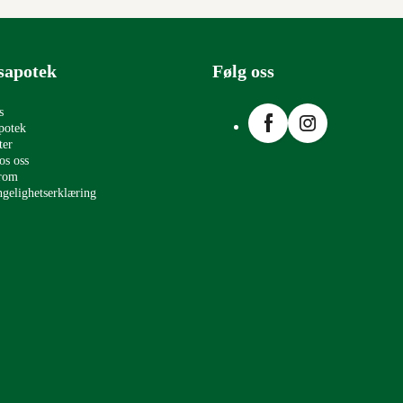
sapotek
Følg oss
Facebook
Instagram
s
potek
ter
os oss
erom
ngelighetserklæring