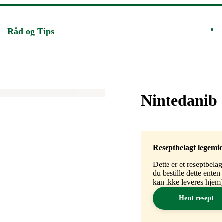
Råd og Tips
Merke
:
Nintedanib
Reseptbelagt legemi
Dette er et reseptbela
du bestille dette ente
kan ikke leveres hjem)
Hent resept