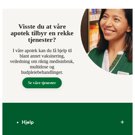
Visste du at våre
apotek tilbyr en rekke
tjenester?
I våre apotek kan du få hjelp til
blant annet vaksinering,
veiledning om riktig medisinbruk,
multidose og
hudpleiebehandlinger.
Se våre tjenester
Bunntekst
Hjelp