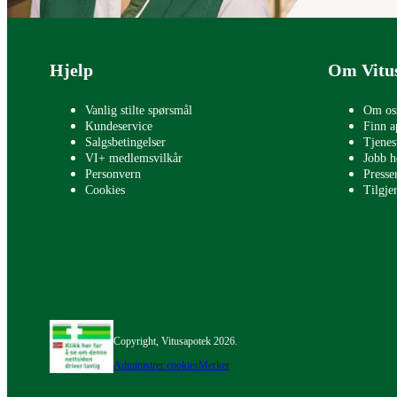
Bunntekst
Hjelp
Om Vitu
Vanlig stilte spørsmål
Om os
Kundeservice
Finn a
Salgsbetingelser
Tjenes
VI+ medlemsvilkår
Jobb h
Personvern
Press
Cookies
Tilgje
Copyright, Vitusapotek 2026.
Administrer cookies
Merker