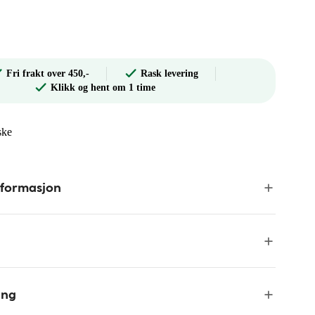
Fri frakt over 450,-
Rask levering
Klikk og hent om 1 time
ske
nformasjon
ing