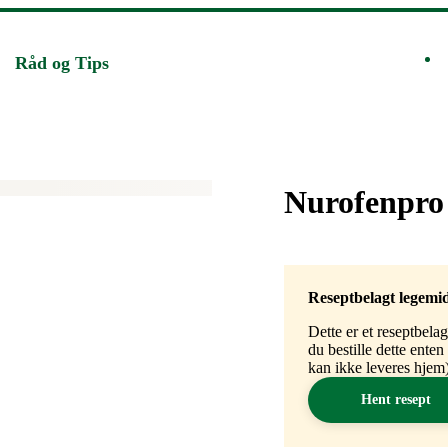
Råd og Tips
Merke
:
Nurofenpro 
Reseptbelagt legemi
Dette er et reseptbela
du bestille dette ente
kan ikke leveres hjem)
Hent resept