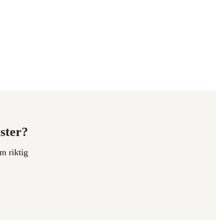
ester?
m riktig