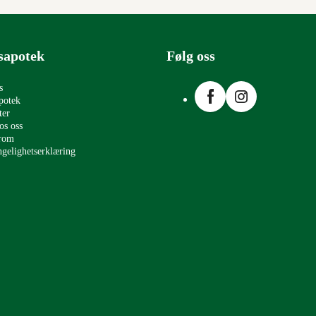
sapotek
Følg oss
Facebook
Instagram
s
potek
ter
os oss
erom
ngelighetserklæring