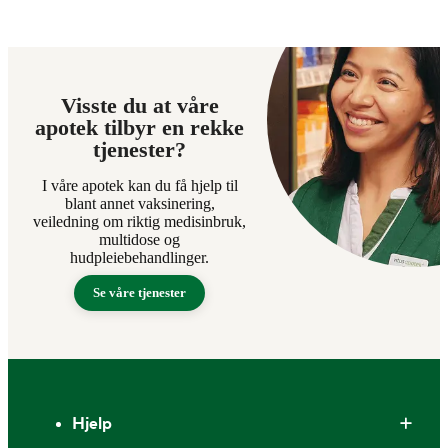
Visste du at våre
apotek tilbyr en rekke
tjenester?
I våre apotek kan du få hjelp til
blant annet vaksinering,
veiledning om riktig medisinbruk,
multidose og
hudpleiebehandlinger.
Se våre tjenester
Bunntekst
Hjelp