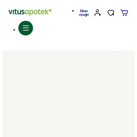
Hent
resept