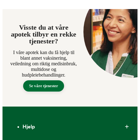
Visste du at våre
apotek tilbyr en rekke
tjenester?
I våre apotek kan du få hjelp til
blant annet vaksinering,
veiledning om riktig medisinbruk,
multidose og
hudpleiebehandlinger.
Se våre tjenester
Bunntekst
Hjelp