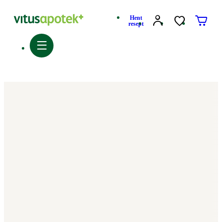
Hent
resept