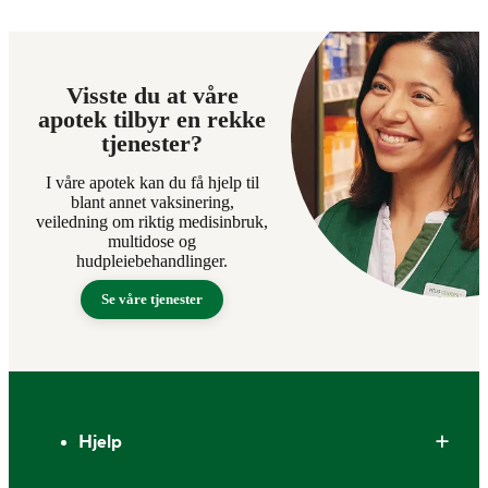
Visste du at våre
apotek tilbyr en rekke
tjenester?
I våre apotek kan du få hjelp til
blant annet vaksinering,
veiledning om riktig medisinbruk,
multidose og
hudpleiebehandlinger.
Se våre tjenester
Bunntekst
Hjelp