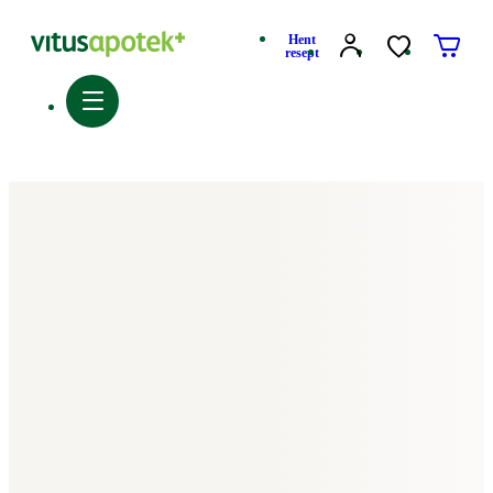
Hent
resept