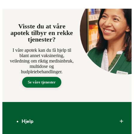
Visste du at våre
apotek tilbyr en rekke
tjenester?
I våre apotek kan du få hjelp til
blant annet vaksinering,
veiledning om riktig medisinbruk,
multidose og
hudpleiebehandlinger.
Se våre tjenester
Bunntekst
Hjelp