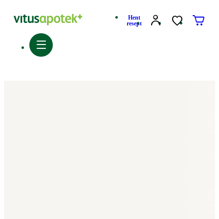
Hent
resept