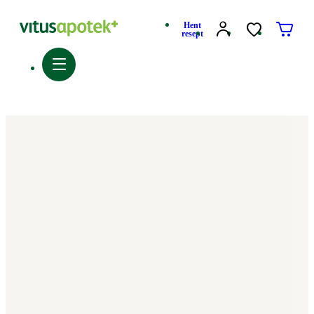
Hent
resept