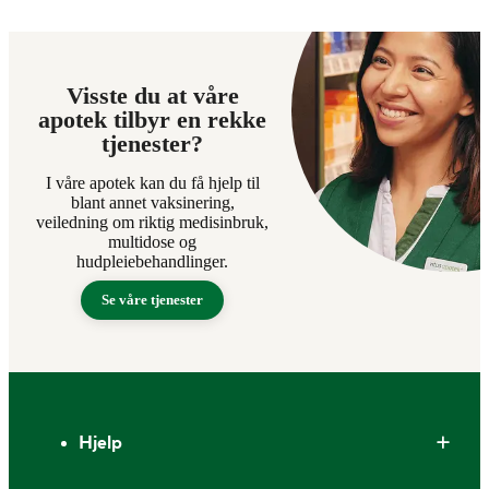
Visste du at våre
apotek tilbyr en rekke
tjenester?
I våre apotek kan du få hjelp til
blant annet vaksinering,
veiledning om riktig medisinbruk,
multidose og
hudpleiebehandlinger.
Se våre tjenester
Bunntekst
Hjelp