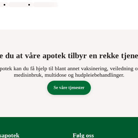
e du at våre apotek tilbyr en rekke tjen
apotek kan du få hjelp til blant annet vaksinering, veiledning o
medisinbruk, multidose og hudpleiebehandlinger.
Se våre tjenester
sapotek
Følg oss